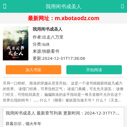
我用闲书成圣人
最新网址：m.xbotaodz.com
我用闲书成圣人
作者:出走八万里
分类:
仙侠
来源:快眼看书
更新:2024-12-31T17:36:06
加入书架
开始阅读
开局一口棺材。 陈洛的穿越从灵堂开始。 这是一个读书就能获得超凡威力
的世界。 读儒门经典，可养浩然正气； 读道门典藏，可生先天源炁； 读佛
门经文，可悟轮回真意； 偏偏陈洛的金手指却是一堆天道都不允许在这个
世界出现的闲书！ …… 什么？《聊斋》被妖国当做天书？ 什么？《天龙八
部》打开了武学天地？ 什么？《金瓶梅》…… 别慌别慌，都是小场面！ 这
位儒生，虎将如云、谋臣如雨的《三国演义》听过吗？ 那位道士，《封神
我用闲书成圣人 最新章节列表 更新时间：2024-12-31T17:36:06
演义》看过没有？你们道家在里面老牛了！ 哎，高僧请留步，我这里还有
一本《西游记》，你感兴趣吗？ …… 经史子集天上道，说书演义人间貌。
辞暮尔尔，烟火年年