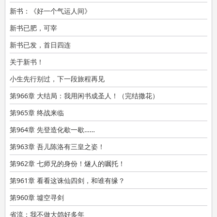
你炼阳神他修佛，红尘有我向天笑。
新书：《好一个气运人间》
新书已肥，可宰
新书已发，首日四连
关于新书！
小生先行别过，下一段旅程再见
第966章 大结局：我用闲书成圣人！（完结撒花）
第965章 终战来临
第964章 先登造化歇一歇……
第963章 吾儿陈洛有三皇之姿！
第962章 七师兄的身份！燧人的嘱托！
第961章 看看这诛仙四剑，和谁有缘？
第960章 墟空寻剑
省流：我不做大鸽好多年