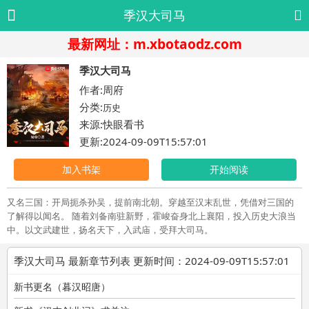
季汉大司马
最新网址：m.xbotaodz.com
季汉大司马
作者:周府
分类:
历史
来源:快眼看书
更新:2024-09-09T15:57:01
加入书架
开始阅读
又名三国：开局扼杀孙吴，提前南北朝。穿越至汉末乱世，凭借对三国的
了解得以闻名。 随着刘备南驻新野，霍峻奋身北上襄阳，投入历史大浪当
中。以文武建世，扬名天下，入武庙，受拜大司马。
季汉大司马 最新章节列表 更新时间：2024-09-09T15:57:01
新书更名（暮汉昭唐）