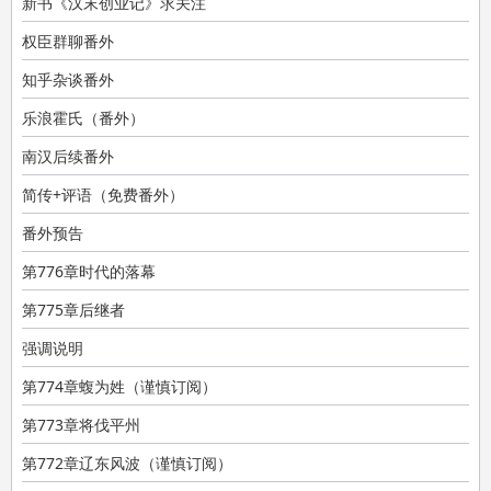
新书《汉末创业记》求关注
权臣群聊番外
知乎杂谈番外
乐浪霍氏（番外）
南汉后续番外
简传+评语（免费番外）
番外预告
第776章时代的落幕
第775章后继者
强调说明
第774章蝮为姓（谨慎订阅）
第773章将伐平州
第772章辽东风波（谨慎订阅）