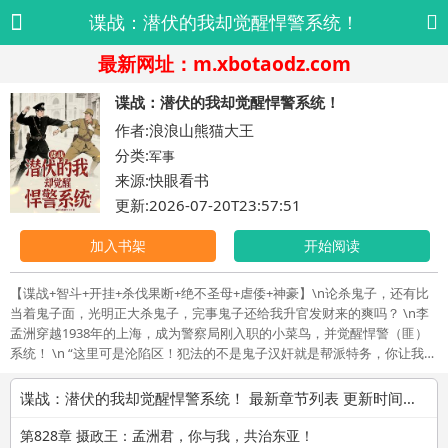
谍战：潜伏的我却觉醒悍警系统！
最新网址：m.xbotaodz.com
谍战：潜伏的我却觉醒悍警系统！
作者:浪浪山熊猫大王
分类:
军事
来源:快眼看书
更新:2026-07-20T23:57:51
加入书架
开始阅读
【谍战+智斗+开挂+杀伐果断+绝不圣母+虐倭+神豪】\n论杀鬼子，还有比
当着鬼子面，光明正大杀鬼子，完事鬼子还给我升官发财来的爽吗？ \n李
孟洲穿越1938年的上海，成为警察局刚入职的小菜鸟，并觉醒悍警（匪）
系统！ \n “这里可是沦陷区！犯法的不是鬼子汉奸就是帮派特务，你让我暴
力执法？”\n “这活狗都不干！”\n李孟洲看了一眼任务奖励。\n “狗不干我
干！”\n白天，他是正义悍警！\n76号特务当街开枪？ 直接一警棍抽晕！获
谍战：潜伏的我却觉醒悍警系统！ 最新章节列表 更新时间：2026-07-20T23:57:51
得黑龙十八手！\n鬼子兵杀死路人扬长而去？直接清空弹夹！ 获得枪斗
术！\n晚上，他是不义悍匪！\n绑架特高课特工！获得日军绝密情报！ \n
第828章 摄政王：孟洲君，你与我，共治东亚！