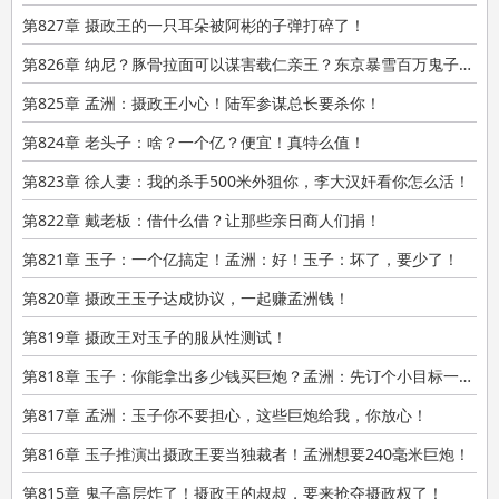
劫掠宪兵司令部仓库！奖励一亿日元伪钞！
第827章 摄政王的一只耳朵被阿彬的子弹打碎了！
第826章 纳尼？豚骨拉面可以谋害载仁亲王？东京暴雪百万鬼子挨冻
第825章 孟洲：摄政王小心！陆军参谋总长要杀你！
第824章 老头子：啥？一个亿？便宜！真特么值！
第823章 徐人妻：我的杀手500米外狙你，李大汉奸看你怎么活！
第822章 戴老板：借什么借？让那些亲日商人们捐！
第821章 玉子：一个亿搞定！孟洲：好！玉子：坏了，要少了！
第820章 摄政王玉子达成协议，一起赚孟洲钱！
第819章 摄政王对玉子的服从性测试！
第818章 玉子：你能拿出多少钱买巨炮？孟洲：先订个小目标一亿！
第817章 孟洲：玉子你不要担心，这些巨炮给我，你放心！
第816章 玉子推演出摄政王要当独裁者！孟洲想要240毫米巨炮！
第815章 鬼子高层炸了！摄政王的叔叔，要来抢夺摄政权了！