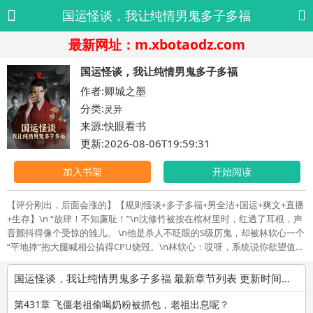
国运怪谈，我让纯情男鬼多子多福
最新网址：m.xbotaodz.com
国运怪谈，我让纯情男鬼多子多福
作者:卿城之墨
分类:
灵异
来源:快眼看书
更新:2026-08-06T19:59:31
加入书架
开始阅读
【评分刚出，后面会涨的】【规则怪谈+多子多福+男全洁+国运+爽文+直播
+生存】\n “放肆！不知廉耻！”\n沈修竹被按在棺材里时，红透了耳根，声
音颤抖得像个受惊的雏儿。 \n他是杀人不眨眼的S级厉鬼，却被林软心一个
“平地摔”抱大腿喊相公搞得CPU烧毁。\n林软心：哎呀，系统说你欲望值
100，你装什么清高呢？ （挑眉）\n这就是林软心的日常：在规则怪谈里撩
最凶的鬼，生最强的娃。 \n别国选手：救命！鬼医生拿手术刀过来了！\n
国运怪谈，我让纯情男鬼多子多福 最新章节列表 更新时间：2026-08-06T19:59:31
林软心：白医生，我心口疼，你摸摸看是不是缺个女朋友？ （无辜眨眼）
\n结果：白医生手抖了，心动了，龙国寿命涨了，雪花画面又亮了。 \n她
第431章 飞僵老祖偷喝奶粉被抓包，老祖出息呢？