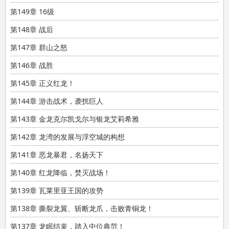
第149章 16级
第148章 战后
第147章 群山之怒
第146章 战胜
第145章 正义红龙！
第144章 游击战术，袭扰巨人
第143章 金龙克尔凯戈尔与银龙艾莉希雅
第142章 龙湾的发展与浮空城的构想
第141章 恶龙暴君，名扬天下
第140章 红龙降临，焚灭战场！
第139章 瓦莱里亚王国的攻势
第138章 撕裂龙翼、斩断龙爪，击败青铜龙！
第137章 龙眠结束，踏入中位典范！