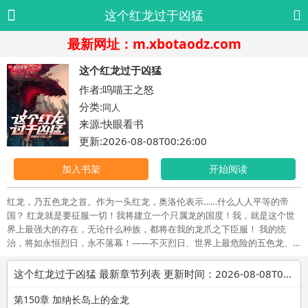
这个红龙过于凶猛
最新网址：m.xbotaodz.com
这个红龙过于凶猛
作者:呜喵王之怒
分类:
同人
来源:快眼看书
更新:2026-08-08T00:26:00
加入书架
开始阅读
红龙，乃五色龙之首。作为一头红龙，奥洛伦表示……什么人人平等的帝
国？ 红龙就是要征服一切！我将建立一个只属龙的国度！我，就是这个世
界上最强大的存在，无论什么种族，都将在我的龙爪之下臣服！ 我的统
治，将如永恒烈日，永不落幕！——不灭烈日、世界上最危险的五色龙、
至高无上的尤里乌斯龙群龙王，‘暴君’奥洛伦·尤里乌斯！ PS：这是一个穿越
成红龙后，征服异世界的故事。【伪DND世界观】
这个红龙过于凶猛 最新章节列表 更新时间：2026-08-08T00:26:00
第150章 加纳长岛上的金龙