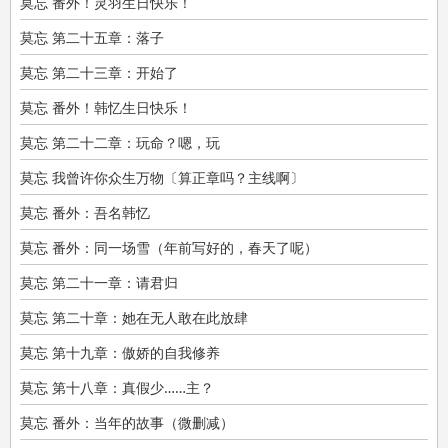
莫忘 番外！灵羽生日快乐！
莫忘 第二十五章：落子
莫忘 第二十三章：开始了
莫忘 番外！韩忆生日快乐！
莫忘 第二十二章：玩命？嗯，玩
莫忘 我曾许你众生万物〔算正章吗？主线啊〕
莫忘 番外：吾名韩忆
莫忘 番外：同一场雪（年前写好的，春天了呢）
莫忘 第二十一章：请君归
莫忘 第二十章：她在无人敢在此放肆
莫忘 第十九章：傲娇的自我修养
莫忘 第十八章：真假少……主？
莫忘 番外：当年的故事（微删减）