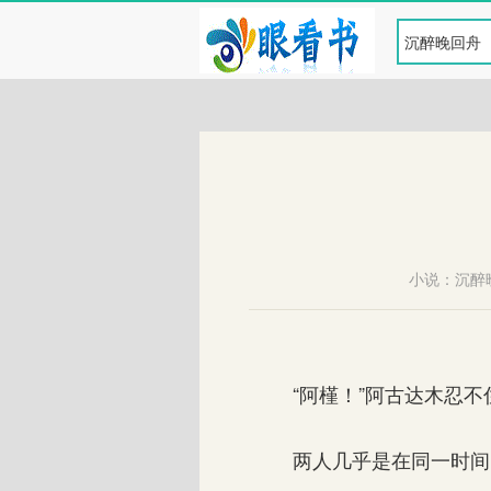
小说：
沉醉
“阿槿！”阿古达木忍不
两人几乎是在同一时间