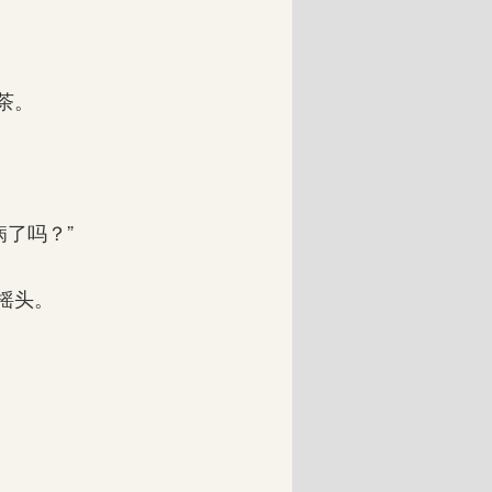
茶。
了吗？”
摇头。