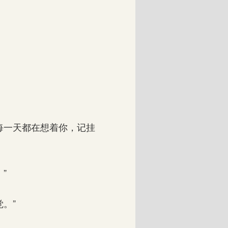
每一天都在想着你，记挂
”
。”