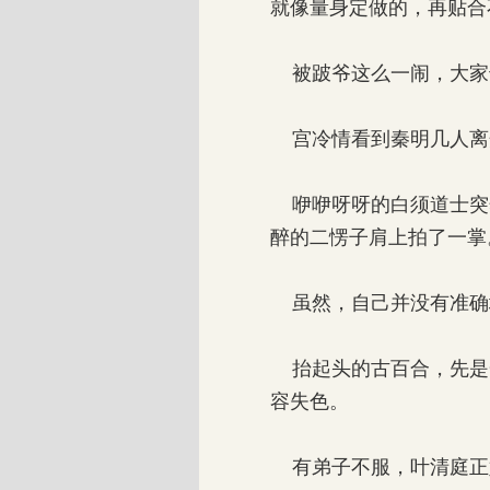
就像量身定做的，再贴合
被跛爷这么一闹，大家
宫冷情看到秦明几人离
咿咿呀呀的白须道士突
醉的二愣子肩上拍了一掌
虽然，自己并没有准确
抬起头的古百合，先是
容失色。
有弟子不服，叶清庭正