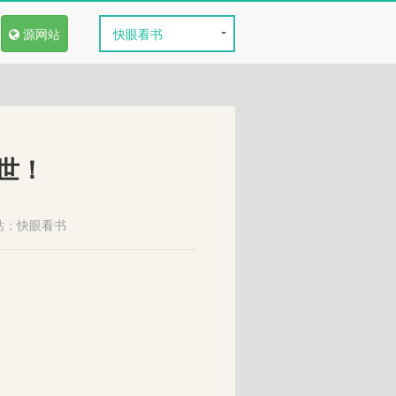
源网站
快眼看书
世！
站：
快眼看书
。