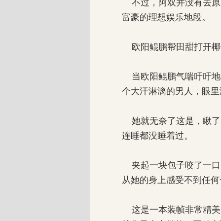
不过，阿双并没有去原先
富豪的理想娱乐地段。
欧阳鲲鹏帮田甜打开椰
当欧阳鲲鹏气喘吁吁地
个大汗淋漓的男人，眼里
她就无奈了这是，瞅了
连睡都没睡着过。
夹起一块包子咬了一口
从她的身上感受不到任何
这是一本装帧非常精美