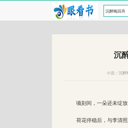
沉
小说：
沉醉
顷刻间，一朵还未绽放
荷花停稳后，与李清照