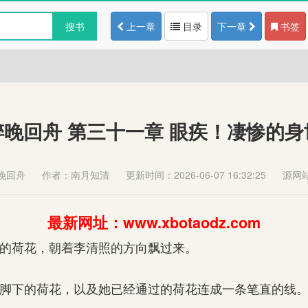
搜书
上一章
目录
下一章
书签
醉晚回舟 第三十一章 眼疾！凄惨的身
晚回舟
作者：南月知清
更新时间：2026-06-07 16:32:25
源网
最新网址：www.xbotaodz.com
的荷花，朝着李清照的方向飘过来。
脚下的荷花，以及她已经通过的荷花连成一条笔直的线