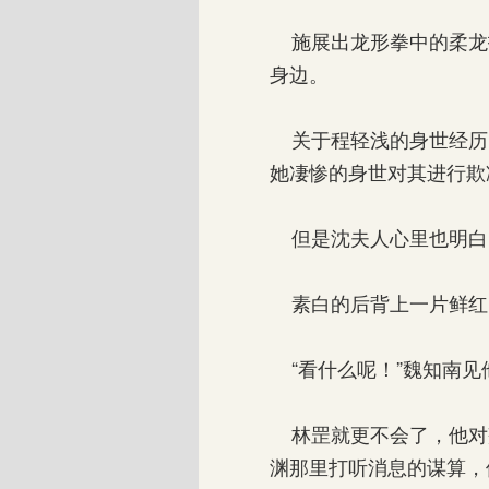
施展出龙形拳中的柔龙
身边。
关于程轻浅的身世经历
她凄惨的身世对其进行欺
但是沈夫人心里也明白
素白的后背上一片鲜红
“看什么呢！”魏知南见
林罡就更不会了，他对
渊那里打听消息的谋算，