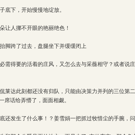
子底下，开始慢慢地绽放。
朵让人挪不开眼的艳丽绝色！
抬脚跨了过去，盘腿坐下并缓缓闭上
必需得要的活着的庄风，又怎么去与采薇相守？或者说庄
侃莱达此刻都还没有归队，只能由决策力并列的三位第二
一席话给弄懵了，面面相觑。
底还发生了什么事！？姜雪娟一把抓过牧惜尘的手腕，问