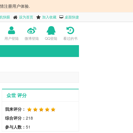
情注册用户体验.
机快眼
设为首页
加入收藏
桌面快捷
用户登陆
微博登陆
QQ登陆
看过的书
众世 评分
我来评分：
综合评分：
218
参与人数：
51