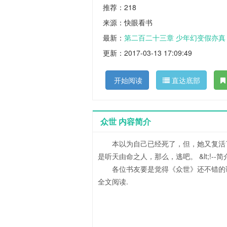
推荐：218
来源：快眼看书
最新：
第二百二十三章 少年幻变假亦真
更新：2017-03-13 17:09:49
开始阅读
直达底部
众世 内容简介
本以为自己已经死了，但，她又复活了
是听天由命之人，那么，逃吧。 &lt;!--简介结
各位书友要是觉得《众世》还不错的话
全文阅读.