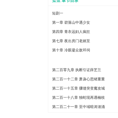
众世 章节目录
短剧一
第一章 碧落山中遇少女
第四章 青衣远妇人疯狂
第七章 夜出房门老妪至
第十章 冷眼凝众敌环伺
第二百零九章 执断引证薛芝兰
第二百一十二章 萧袅心思绪重重
第二百一十五章 骤缝突变魔攻城
第二百一十八章 独蛇现再遇楠枝
第二百二十一章 至中域暗涛汹涌