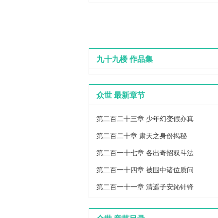
九十九楼 作品集
众世 最新章节
第二百二十三章 少年幻变假亦真
第二百二十章 肃天之身份揭秘
第二百一十七章 各出奇招双斗法
第二百一十四章 被围中诸位质问
第二百一十一章 清遥子安鈊针锋