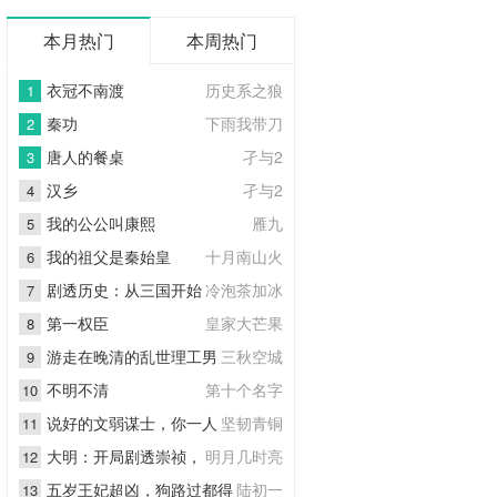
本月热门
本周热门
衣冠不南渡
历史系之狼
1
秦功
下雨我带刀
2
唐人的餐桌
孑与2
3
汉乡
孑与2
4
我的公公叫康熙
雁九
5
我的祖父是秦始皇
十月南山火
6
剧透历史：从三国开始
冷泡茶加冰
7
第一权臣
皇家大芒果
8
游走在晚清的乱世理工男
三秋空城
9
不明不清
第十个名字
10
说好的文弱谋士，你一人
坚韧青铜
11
战三英？
大明：开局剧透崇祯，
明月几时亮
12
重振河山
五岁王妃超凶，狗路过都得
陆初一
13