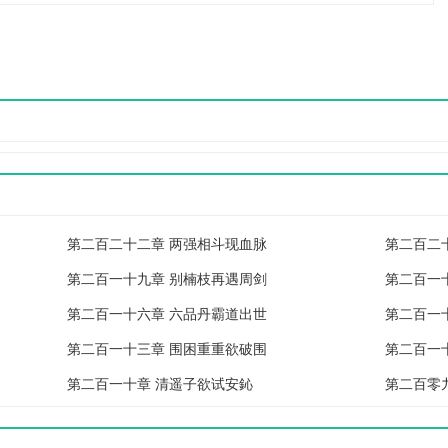
第二百二十二章 两强相斗现血脉
第二百二
第二百一十九章 别楠枝再遇周剑
第二百一
第二百一十六章 六品丹霸道出世
第二百一
第二百一十三章 围困重重欲破围
第二百一
第二百一十章 清遥子欲试安鈊
第二百零