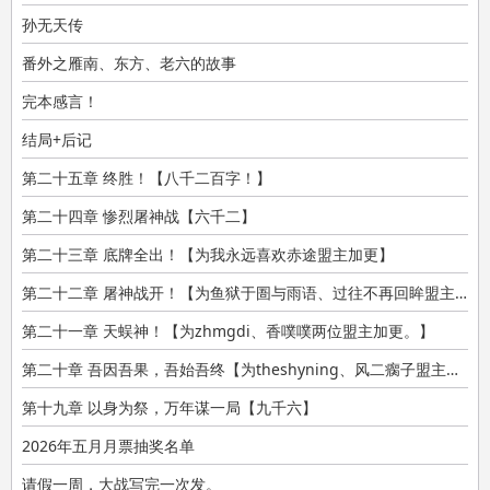
孙无天传
番外之雁南、东方、老六的故事
完本感言！
结局+后记
第二十五章 终胜！【八千二百字！】
第二十四章 惨烈屠神战【六千二】
第二十三章 底牌全出！【为我永远喜欢赤途盟主加更】
第二十二章 屠神战开！【为鱼狱于圄与雨语、过往不再回眸盟主加更
第二十一章 天蜈神！【为zhmgdi、香噗噗两位盟主加更。】
第二十章 吾因吾果，吾始吾终【为theshyning、风二瘸子盟主加更
第十九章 以身为祭，万年谋一局【九千六】
2026年五月月票抽奖名单
请假一周，大战写完一次发。