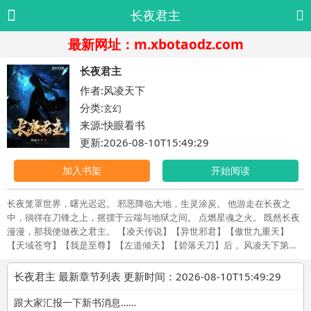
长夜君主
最新网址：m.xbotaodz.com
长夜君主
作者:风凌天下
分类:
玄幻
来源:快眼看书
更新:2026-08-10T15:49:29
加入书架
开始阅读
长夜笼罩世界，曙光迟迟。 邪恶降临大地，生灵涂炭。 他游走在长夜之
中，徜徉在刀锋之上，摇摆于云端与地狱之间。 点燃星魂之火。 既然长夜
漫漫，那我便做夜之君主。 【凌天传说】【异世邪君】【傲世九重天】
【天域苍穹】【我是至尊】【左道倾天】【碧落天刀】后， 风凌天下第八
本书。
长夜君主 最新章节列表 更新时间：2026-08-10T15:49:29
跟大家汇报一下新书消息……