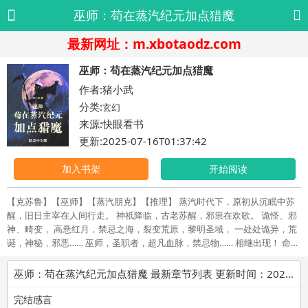
巫师：苟在蒸汽纪元加点猎魔
最新网址：m.xbotaodz.com
巫师：苟在蒸汽纪元加点猎魔
作者:猪小武
分类:
玄幻
来源:快眼看书
更新:2025-07-16T01:37:42
加入书架
开始阅读
【克苏鲁】【巫师】【蒸汽朋克】【推理】 蒸汽时代下，原初从沉眠中苏
醒，旧日主宰在人间行走。 神祇降临，古老苏醒，邪祟在欢歌。 诡怪、邪
神、畸变， 高悬红月，禁忌之海，裂变荒原，黎明圣域， 一处处诡异，荒
诞，神秘，邪恶…… 巫师，圣职者，超凡血脉，禁忌物…… 相继出现！ 命运
齿轮的转动，搭建出一座恢弘的舞台—— “贡萨雷斯！！” “绝望，绝望，绝
望……” “永生，即是真理！” “黎明，便是一半光明一半黑暗……” “巫师，于
巫师：苟在蒸汽纪元加点猎魔 最新章节列表 更新时间：2025-07-16T01:37:42
虚妄中登临……” …… …… “我只是想宅在家里，研究法术，改造傀儡，多赚
点钱，搞几个发明专利……” 卫恩看着世界穹顶上，无数不可名状的诡异存
完结感言