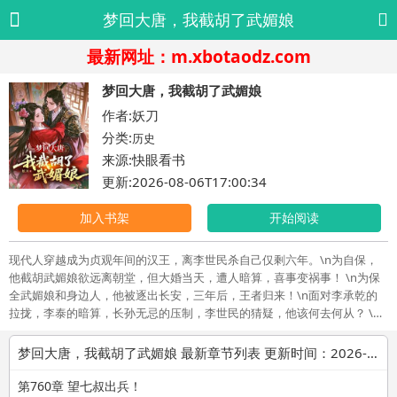
梦回大唐，我截胡了武媚娘
最新网址：m.xbotaodz.com
梦回大唐，我截胡了武媚娘
作者:妖刀
分类:
历史
来源:快眼看书
更新:2026-08-06T17:00:34
加入书架
开始阅读
现代人穿越成为贞观年间的汉王，离李世民杀自己仅剩六年。\n为自保，
他截胡武媚娘欲远离朝堂，但大婚当天，遭人暗算，喜事变祸事！ \n为保
全武媚娘和身边人，他被逐出长安，三年后，王者归来！\n面对李承乾的
拉拢，李泰的暗算，长孙无忌的压制，李世民的猜疑，他该何去何从？ \n
是在玄武门赌一把，站在权力的浪尖!\n还是退一步，沦为盛唐皇权更替下
的一捧白骨？ \n天才和妖孽辈出的贞观，才子与佳人共舞的长安，注定要
梦回大唐，我截胡了武媚娘 最新章节列表 更新时间：2026-08-06T17:00:34
被我李元昌调教！
第760章 望七叔出兵！