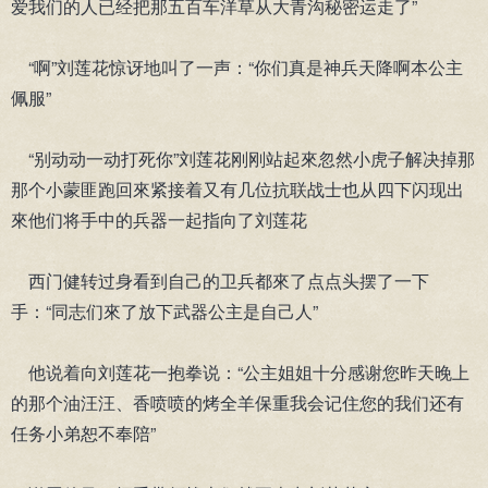
爱我们的人已经把那五百车洋草从大青沟秘密运走了”
“啊”刘莲花惊讶地叫了一声：“你们真是神兵天降啊本公主
佩服”
“别动动一动打死你”刘莲花刚刚站起來忽然小虎子解决掉那
那个小蒙匪跑回來紧接着又有几位抗联战士也从四下闪现出
來他们将手中的兵器一起指向了刘莲花
西门健转过身看到自己的卫兵都來了点点头摆了一下
手：“同志们來了放下武器公主是自己人”
他说着向刘莲花一抱拳说：“公主姐姐十分感谢您昨天晚上
的那个油汪汪、香喷喷的烤全羊保重我会记住您的我们还有
任务小弟恕不奉陪”