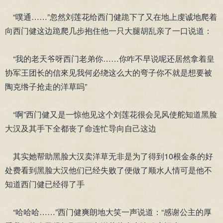
“噗通……”忽然刘莲花给西门健跪下了又在地上虔诚地爬着
向西门健这边跪爬几步抱住他一只大腿胡乱亲了一口说道：
“我的老天爷呀西门老弟你……你咋不早说呢还居然拿着皇
协军王团长的信來见我何必绕这么大的弯子你不就是想要被
陶克绺子抢走的洋草吗”
“啊”西门健又是一惊他见这个刘莲花很会见风使舵知道黑脸
大汉及其手下全都丧了命连忙导向自己这边
其实她帮助黑脸大汉卖洋草无非是为了得到10根金条的好
处费看到黑脸大汉他们已经失败了便做了顺水人情可是他不
知道西门健已经得了手
“哈哈哈……”西门健爽朗地大笑一声说道：“感谢公主的厚