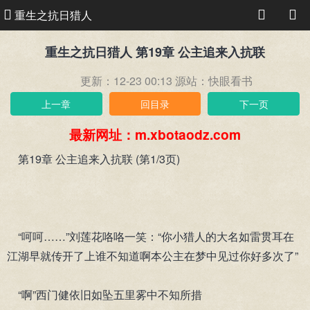
重生之抗日猎人
重生之抗日猎人 第19章 公主追来入抗联
更新：12-23 00:13
源站：快眼看书
上一章
回目录
下一页
最新网址：m.xbotaodz.com
第19章 公主追来入抗联 (第1/3页)
“呵呵……”刘莲花咯咯一笑：“你小猎人的大名如雷贯耳在
江湖早就传开了上谁不知道啊本公主在梦中见过你好多次了”
“啊”西门健依旧如坠五里雾中不知所措