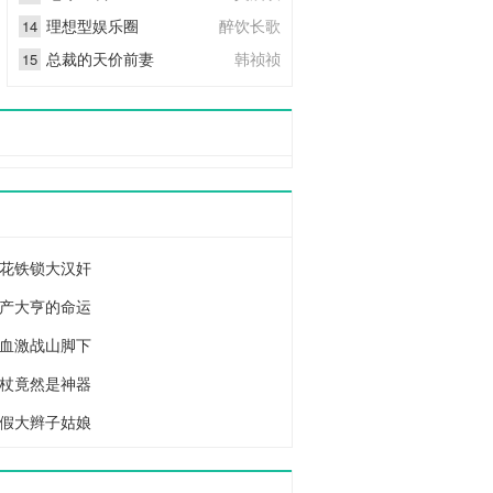
理想型娱乐圈
醉饮长歌
14
总裁的天价前妻
韩祯祯
15
梨花铁锁大汉奸
地产大亨的命运
铁血激战山脚下
拐杖竟然是神器
真假大辫子姑娘