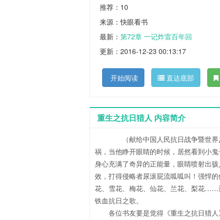
推荐：10
来源：快眼看书
最新：
第72章 一记炸雷百年回
更新：2016-12-23 00:13:17
开始阅读
直达底部
重生之抗日猎人 内容简介
（献给中国人民抗日战争暨世界反法西
祸，当他睁开眼睛的时候，居然看到小鬼
身心充满了奇异的正能量，眼睛喷射出骇
效，打得侵略者尿滚屁流呱呱叫！强悍的
花、雪花、梅花、仙花、兰花、梨花……
铁血抗日之歌。
各位书友要是觉得《重生之抗日猎人》