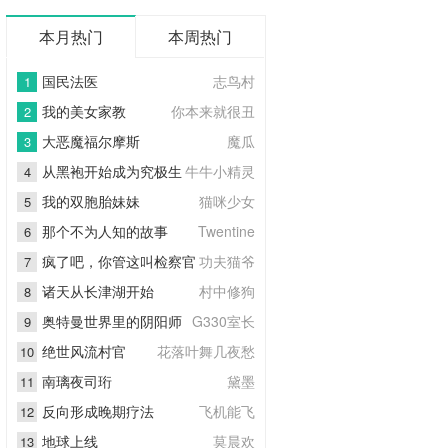
本月热门
本周热门
国民法医
志鸟村
1
我的美女家教
你本来就很丑
2
大恶魔福尔摩斯
魔瓜
3
从黑袍开始成为究极生
牛牛小精灵
4
物
我的双胞胎妹妹
猫咪少女
5
那个不为人知的故事
Twentine
6
疯了吧，你管这叫检察官
功夫猫爷
7
诸天从长津湖开始
村中修狗
8
奥特曼世界里的阴阳师
G330室长
9
绝世风流村官
花落叶舞几夜愁
10
南璃夜司珩
黛墨
11
反向形成晚期疗法
飞机能飞
12
地球上线
莫晨欢
13