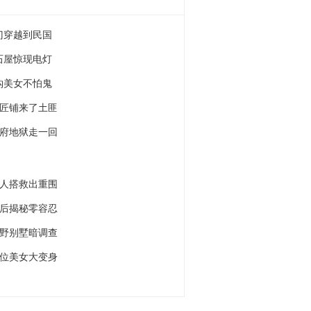
门穿越到民国
石屋惊现电灯
钩美女不怕鬼
铁匠铺来了土匪
鬼府地狱走一回
高人搭救出重围
最后揭秘零容忍
山野别墅暗调查
十位美女大变身