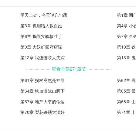
明天上架，今天说几句话
第1章 西
第3章 孤胆猎人救百姓
第4章 小
第6章 捣毁实验救壮丁
第7章 金
第9章 大汉奸回府密谋
第10章 
第12章 祸连连亲人失踪
第13章 
···················· 查看全部271章节 ····················
第61章 拐杖竟然是神器
第62章 
第64章 铁血激战山脚下
第65章 
第67章 地产大亨的命运
第68章 
第70章 梨花铁锁大汉奸
第71章 