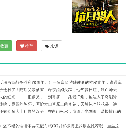
收藏
推荐
来源
斯战争胜利70周年。）一位肩负特殊使命的神秘青年，遭遇车
子进村了！随后父亲被害，母亲姐姐失踪，他气贯长虹，铁血冲天，
人的红光……一把钢叉，一副弓箭，一条老洋炮，被注入了奇能异
体魄，宽阔的胸怀，呵护大山草原上的奇葩，天然纯净的花朵：洪
还有众多大山粗野的汉子，在白山松水，演绎刀光剑影、爱恨情仇的
还不错的话请不要忘记向您QQ群和微博里的朋友推荐哦！重生之