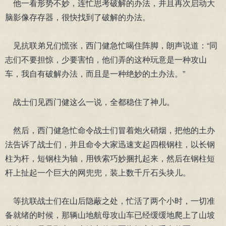
他一看形势不妙，连忙思考破解的办法，并且再次启动大
脑影像存存器，很快找到了破解的办法。
见抗联弟兄们慌张，西门健急忙喝住阵脚，朗声说道：“同
志们不要担惊，少要害怕，他们弄的这种玩意是一种攻山
车，我自有破解办法，而且是一种绝妙的土办法。”
战士们见西门健这么一说，全都稳住了神儿。
然后，西门健急忙命令战士们冒着炮火硝烟，把他的土办
法告诉了战士们，并且命令大家迅速支起四根钢柱，以长钢
柱为杆，短钢柱为轴，用铁索巧妙捆扎起来，然后在钢柱短
杆上扯起一个巨大的网兜兜，装上数千斤石头块儿。
等抗联战士们在山后隐蔽之处，忙活了两个小时，一切准
备就绪的时候，那辆山地航母攻山车已经缓缓地爬上了山坡