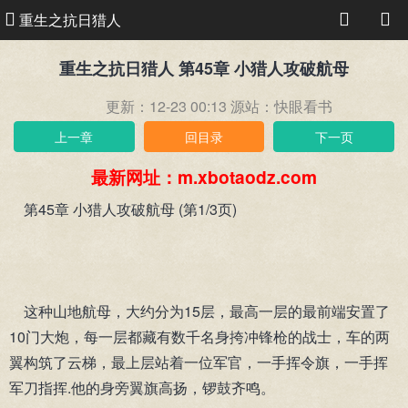
重生之抗日猎人
重生之抗日猎人 第45章 小猎人攻破航母
更新：12-23 00:13
源站：快眼看书
上一章
回目录
下一页
最新网址：m.xbotaodz.com
第45章 小猎人攻破航母 (第1/3页)
这种山地航母，大约分为15层，最高一层的最前端安置了
10门大炮，每一层都藏有数千名身挎冲锋枪的战士，车的两
翼构筑了云梯，最上层站着一位军官，一手挥令旗，一手挥
军刀指挥.他的身旁翼旗高扬，锣鼓齐鸣。