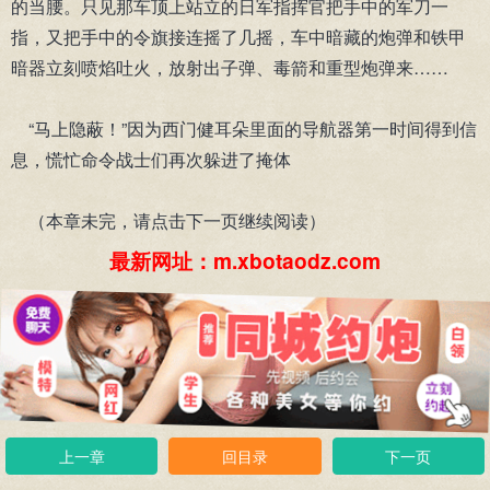
的当腰。只见那车顶上站立的日军指挥官把手中的军刀一
指，又把手中的令旗接连摇了几摇，车中暗藏的炮弹和铁甲
暗器立刻喷焰吐火，放射出子弹、毒箭和重型炮弹来……
“马上隐蔽！”因为西门健耳朵里面的导航器第一时间得到信
息，慌忙命令战士们再次躲进了掩体
（本章未完，请点击下一页继续阅读）
最新网址：m.xbotaodz.com
上一章
回目录
下一页