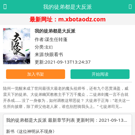
我的徒弟都是大反派
最新网址：m.xbotaodz.com
我的徒弟都是大反派
作者:谋生任转蓬
分类:
玄幻
来源:快眼看书
更新:2021-09-13T13:24:37
加入书架
开始阅读
陆州一觉醒来成了世间最强大最老的魔头祖师爷，还有九个恶贯满盈，威
震天下的徒弟。大徒弟幽冥教教主手下万千魔众，二徒弟剑魔一言不合就
开杀戒…… 没了一身修为，如何调教这帮恶徒？ 大徒弟于正海：“老夫这一
生所向披靡，除了师父他老人家，谁也别想骑我头上。” 七徒弟司无
涯：“师父不死，我等寝食难安啊！” …… 九徒弟鸢儿：“我一定会谨记师父
的话，做个好人。” 书友群：586414482欢迎来聊天打屁。简介无力。请看
我的徒弟都是大反派 最新章节列表 更新时间：2021-09-13T13:24:37
内容吧。
新书《这位神明从不现身》