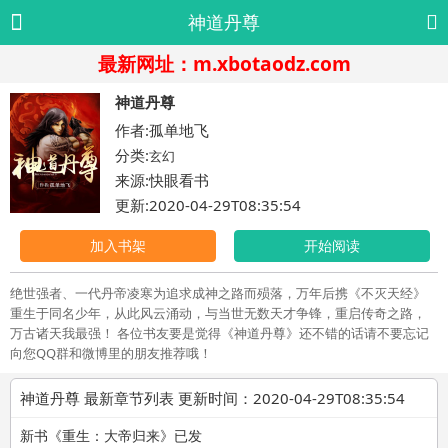
神道丹尊
最新网址：m.xbotaodz.com
神道丹尊
作者:孤单地飞
分类:
玄幻
来源:快眼看书
更新:2020-04-29T08:35:54
加入书架
开始阅读
绝世强者、一代丹帝凌寒为追求成神之路而殒落，万年后携《不灭天经》
重生于同名少年，从此风云涌动，与当世无数天才争锋，重启传奇之路，
万古诸天我最强！ 各位书友要是觉得《神道丹尊》还不错的话请不要忘记
向您QQ群和微博里的朋友推荐哦！
神道丹尊 最新章节列表 更新时间：2020-04-29T08:35:54
新书《重生：大帝归来》已发