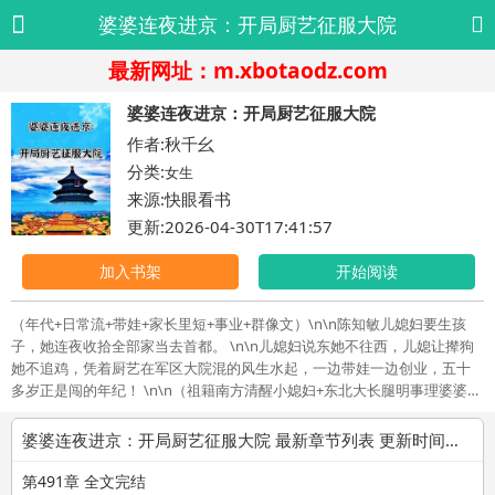
婆婆连夜进京：开局厨艺征服大院
最新网址：m.xbotaodz.com
婆婆连夜进京：开局厨艺征服大院
作者:秋千幺
分类:
女生
来源:快眼看书
更新:2026-04-30T17:41:57
加入书架
开始阅读
（年代+日常流+带娃+家长里短+事业+群像文）\n\n陈知敏儿媳妇要生孩
子，她连夜收拾全部家当去首都。 \n\n儿媳妇说东她不往西，儿媳让撵狗
她不追鸡，凭着厨艺在军区大院混的风生水起，一边带娃一边创业，五十
多岁正是闯的年纪！ \n\n（祖籍南方清醒小媳妇+东北大长腿明事理婆婆=
生活越过越好）\n\n\n
婆婆连夜进京：开局厨艺征服大院 最新章节列表 更新时间：2026-04-30T17:41:57
第491章 全文完结